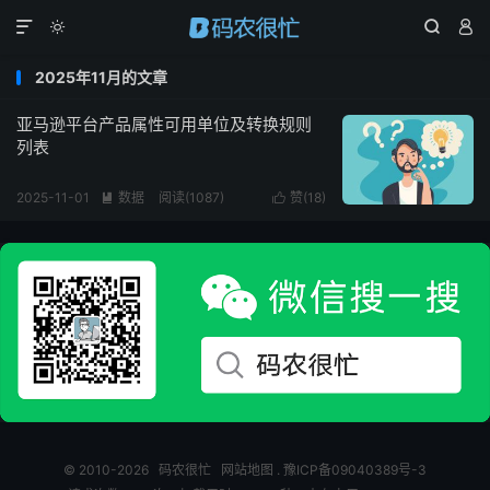




2025年11月的文章
亚马逊平台产品属性可用单位及转换规则
列表
2025-11-01
数据
阅读(
1087
)
赞(
18
)


© 2010-2026
码农很忙
网站地图
.
豫ICP备09040389号-3