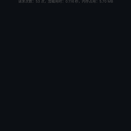
请求次数：53 次，加载用时：0.116 秒，内存占用：5.70 MB