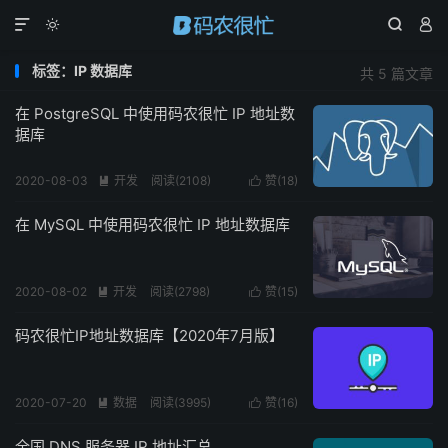




标签：IP 数据库
共 5 篇文章
在 PostgreSQL 中使用码农很忙 IP 地址数
据库
2020-08-03
开发
阅读(
2108
)
赞(
18
)


在 MySQL 中使用码农很忙 IP 地址数据库
2020-08-02
开发
阅读(
2798
)
赞(
15
)


码农很忙IP地址数据库【2020年7月版】
2020-07-20
数据
阅读(
3995
)
赞(
16
)


全国 DNS 服务器 IP 地址汇总