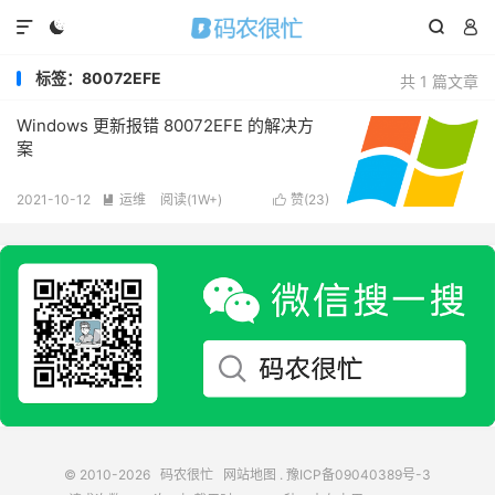




标签：80072EFE
共 1 篇文章
Windows 更新报错 80072EFE 的解决方
案
2021-10-12
运维
阅读(
1W+
)
赞(
23
)


© 2010-2026
码农很忙
网站地图
.
豫ICP备09040389号-3