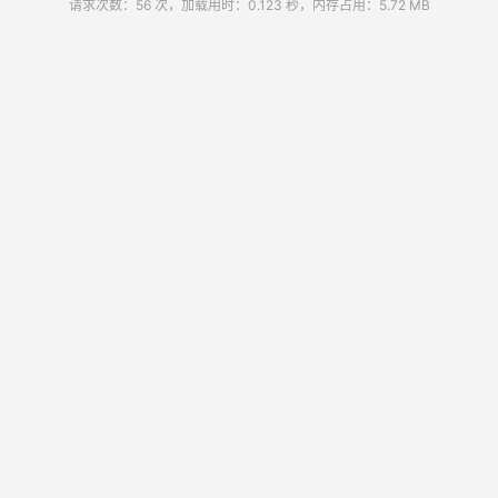
请求次数：56 次，加载用时：0.123 秒，内存占用：5.72 MB