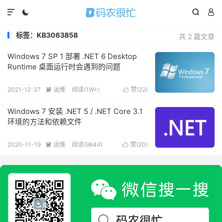




标签：KB3063858
共 2 篇文章
Windows 7 SP 1 部署 .NET 6 Desktop
Runtime 桌面运行时会遇到的问题
2021-12-27
运维
阅读(
1W+
)
赞(
22
)


Windows 7 安装 .NET 5 / .NET Core 3.1
环境的方法和依赖文件
2020-11-19
运维
阅读(
9844
)
赞(
20
)

