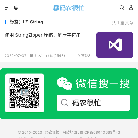




标签：LZ-String
共 1 篇文章
使用 StringZipper 压缩、解压字符串
2022-07-07
开发
阅读(
2543
)
赞(
23
)


© 2010-2026
码农很忙
网站地图
.
豫ICP备09040389号-3