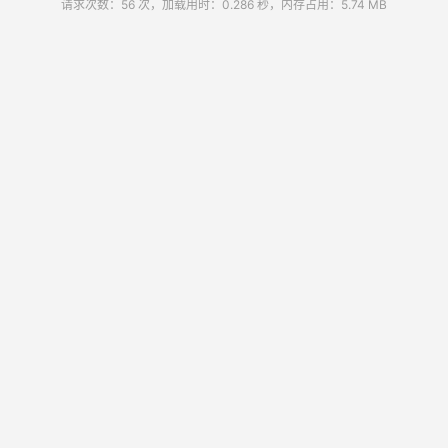
请求次数：56 次，加载用时：0.286 秒，内存占用：5.74 MB