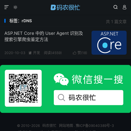




标签：rDNS
共 1 篇文章
ASP.NET Core 中的 User Agent 识别及
搜索引擎爬虫鉴定方法
2020-10-03
开发
阅读(
4559
)
赞(
18
)


© 2010-2026
码农很忙
网站地图
.
豫ICP备09040389号-3