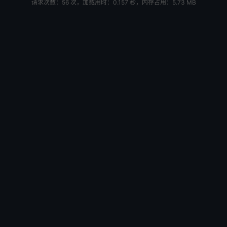
请求次数：56 次，加载用时：0.157 秒，内存占用：5.73 MB