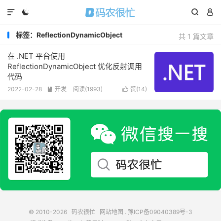




标签：ReflectionDynamicObject
共 1 篇文章
在 .NET 平台使用
ReflectionDynamicObject 优化反射调用
代码
2022-02-28
开发
阅读(
1993
)
赞(
14
)


© 2010-2026
码农很忙
网站地图
.
豫ICP备09040389号-3