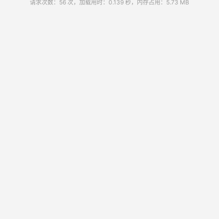
请求次数：56 次，加载用时：0.139 秒，内存占用：5.73 MB