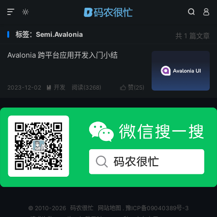




标签：Semi.Avalonia
共 1 篇文章
Avalonia 跨平台应用开发入门小结
2023-12-02
开发
阅读(
3268
)
赞(
25
)


© 2010-2026
码农很忙
网站地图
.
豫ICP备09040389号-3