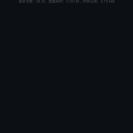
请求次数：56 次，加载用时：0.151 秒，内存占用：5.73 MB