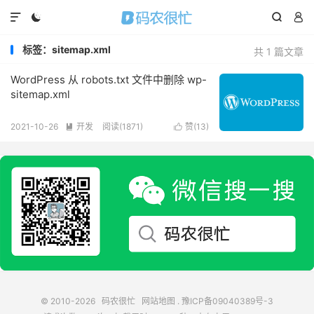




标签：sitemap.xml
共 1 篇文章
WordPress 从 robots.txt 文件中删除 wp-
sitemap.xml
2021-10-26
开发
阅读(
1871
)
赞(
13
)


© 2010-2026
码农很忙
网站地图
.
豫ICP备09040389号-3