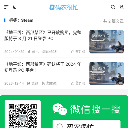




标签：Steam
共 2 篇文章
《地平线：西部禁区》已开放购买，完整
版将于 3 月 21 日登录 PC
2024-01-29
资讯
阅读(
698
)
赞(
14
)


《地平线：西部禁区》确认将于 2024 年
初登录 PC 平台！
2023-12-14
资讯
阅读(
850
)
赞(
14
)

