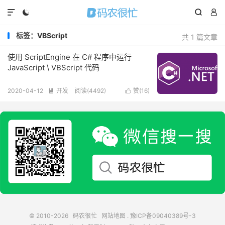




标签：VBScript
共 1 篇文章
使用 ScriptEngine 在 C# 程序中运行
JavaScript \ VBScript 代码
2020-04-12
开发
阅读(
4492
)
赞(
16
)


© 2010-2026
码农很忙
网站地图
.
豫ICP备09040389号-3