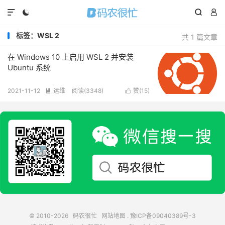




标签：WSL 2
共 1 篇文章
在 Windows 10 上启用 WSL 2 并安装
Ubuntu 系统
2021-11-12
运维
阅读(
3348
)
赞(
15
)


© 2010-2026
码农很忙
网站地图
.
豫ICP备09040389号-3