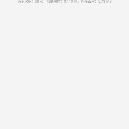
请求次数：56 次，加载用时：0.140 秒，内存占用：5.73 MB