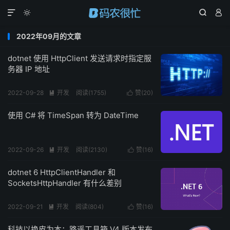




2022年09月的文章
dotnet 使用 HttpClient 发送请求时指定服
务器 IP 地址
2022-09-28
开发
阅读(
1755
)
赞(
20
)


使用 C# 将 TimeSpan 转为 DateTime
2022-09-26
开发
阅读(
2130
)
赞(
16
)


dotnet 6 HttpClientHandler 和
SocketsHttpHandler 有什么差别
2022-09-21
开发
阅读(
804
)
赞(
16
)


科技以换皮为本：路遥工具箱 V4 版本发布