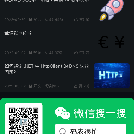
2022-09-20
资讯
阅读(
1446
)
赞(
19
)


全球货币符号
2022-09-02
数据
阅读(
1975
)
赞(
17
)


如何避免 .NET 中 HttpClient 的 DNS 失效
问题？
2022-09-02
开发
阅读(
937
)
赞(
20
)

