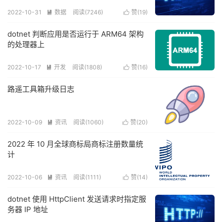
2022-10-31
数据
阅读(
7246
)
赞(
19
)


dotnet 判断应用是否运行于 ARM64 架构
的处理器上
2022-10-17
开发
阅读(
1808
)
赞(
16
)


路遥工具箱升级日志
2022-10-09
资讯
阅读(
1060
)
赞(
20
)


2022 年 10 月全球商标局商标注册数量统
计
2022-10-06
资讯
阅读(
1111
)
赞(
14
)


dotnet 使用 HttpClient 发送请求时指定服
务器 IP 地址