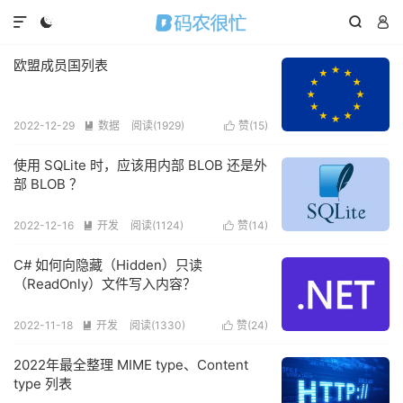




欧盟成员国列表
2022-12-29
数据
阅读(
1929
)
赞(
15
)


使用 SQLite 时，应该用内部 BLOB 还是外
部 BLOB ？
2022-12-16
开发
阅读(
1124
)
赞(
14
)


C# 如何向隐藏（Hidden）只读
（ReadOnly）文件写入内容？
2022-11-18
开发
阅读(
1330
)
赞(
24
)


2022年最全整理 MIME type、Content
type 列表