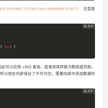
泛型类
gle.Protobuf.Collections.RepeatedField<T>
复制
复制
复制
复制
复制
复制






{
get
;
}
T> 接口，因此可以应用 LINQ 查询，或者将其转换为数组或列表。
的设置器，所以他在内部保证了不可为空。需要向其中添加数据时
复制
复制
复制
复制
复制




