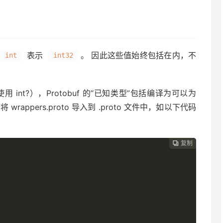
。
表示
。 因此这些值始终包括在内，不
int
int32
用 int?），Protobuf 的“已知类型”包括编译为可以为
wrappers.proto 导入到 .proto 文件中，如以下代码
复制
复制
复制
复制
复制
复制
复制
复制








"
;