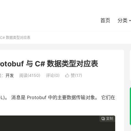
首页
分类
 与 C# 数据类型对应表
Protobuf 与 C# 数据类型对应表
类：
开发
阅读(
4150
)
评论(0)
赞(
17
)

IDL)。 消息是 Protobuf 中的主要数据传输对象。 它们在
复制
复制
复制
复制
复制
复制
复制
复制
复制








