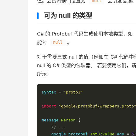
值。尝试将他们设置为
会引发错误
null
可为 null 的类型
C# 的 Protobuf 代码生成使用本地类型，如
能为
。
null
对于需要显式 null 的值（例如在 C# 代码中使
null 的 C# 类型的包装器。 若要使用它们，请将 
所示：
syntax 
=
"proto3"
import
"google/protobuf/wrappers.proto
message 
Person
{
// ...
    google
.
protobuf
.
Int32Value
 age 
=
5