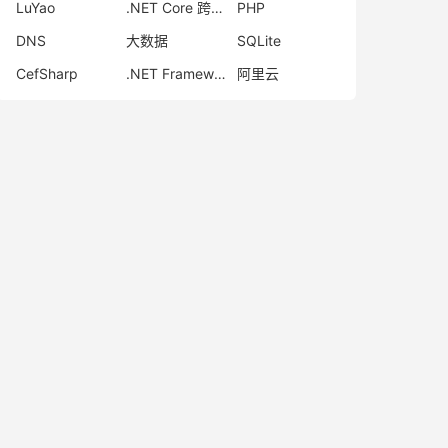
LuYao
.NET Core 跨平台 GUI 开发
PHP
DNS
大数据
SQLite
CefSharp
.NET Framework
阿里云