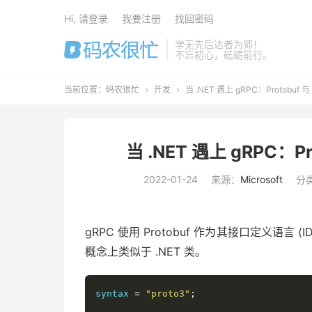
Hi, 请登录
我要注册
找回密码
学无先后达者为师！
不忘初心，砥砺前行。
当前位置：
码农很忙
开发
当 .NET 遇上 gRPC：Protobuf


当 .NET 遇上 gRPC：
2022-01-24
来源：
Microsoft
分
gRPC 使用 Protobuf 作为其接口定义语言 (
概念上类似于 .NET 类。
syntax 
=
"proto3"
;