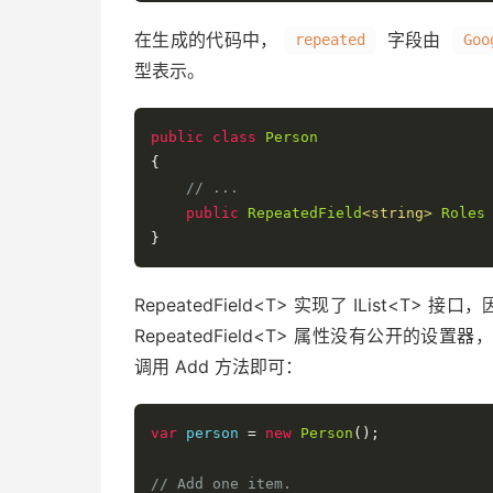
在生成的代码中，
字段由
repeated
Goo
型表示。
public
class
Person
{
// ...
public
RepeatedField
<string>
Roles
}
RepeatedField<T> 实现了 IList<
RepeatedField<T> 属性没有公开
调用 Add 方法即可：
var
 person 
=
new
Person
();
// Add one item.