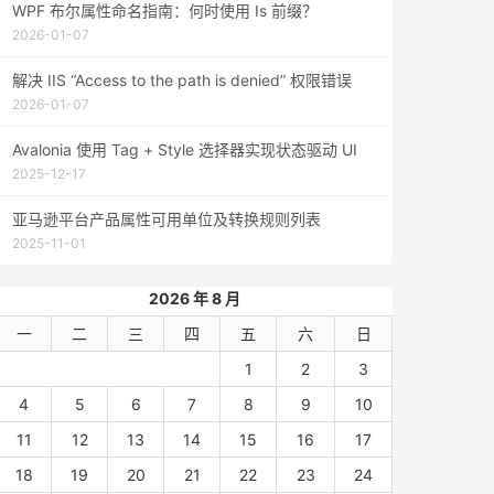
WPF 布尔属性命名指南：何时使用 Is 前缀？
2026-01-07
解决 IIS “Access to the path is denied” 权限错误
2026-01-07
Avalonia 使用 Tag + Style 选择器实现状态驱动 UI
2025-12-17
亚马逊平台产品属性可用单位及转换规则列表
2025-11-01
2026 年 8 月
一
二
三
四
五
六
日
1
2
3
4
5
6
7
8
9
10
11
12
13
14
15
16
17
18
19
20
21
22
23
24