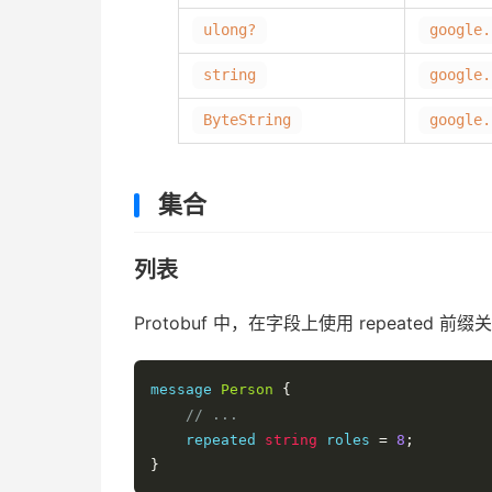
ulong?
google.
string
google.
ByteString
google.
集合
列表
Protobuf 中，在字段上使用 repeated 
message 
Person
{
// ...
    repeated 
string
 roles 
=
8
;
}