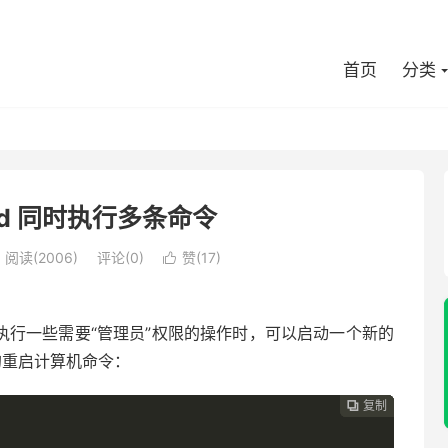
首页
分类
md 同时执行多条命令
阅读(
2006
)
评论(0)
赞(
17
)

执行一些需要“管理员”权限的操作时，可以启动一个新的
重启计算机命令：
复制
复制
复制
复制



