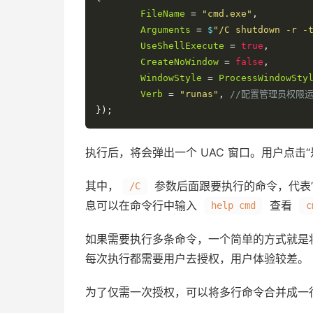
FileName
=
"cmd.exe"
,
Arguments
=
 $
"/C shutdown -r -
UseShellExecute
=
true
,
CreateNoWindow
=
false
,
WindowStyle
=
ProcessWindowSty
Verb
=
"runas"
,
//配置管理员权限
});
执行后，将会弹出一个 UAC 窗口。用户点击
其中，
参数后面跟要执行的命令，代表
/C
息可以在命令行中输入
查看
help cmd
c
如果需要执行多条命令，一个简单的方式就是
每次执行都需要用户去授权，用户体验较差。
为了仅需一次授权，可以将多行命令合并成一