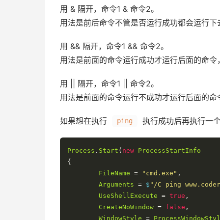
用 & 隔开，命令1 & 命令2。
用法是前后命令不管是否运行成功都会运行下
用 && 隔开，命令1 && 命令2。
用法是前面的命令运行成功才运行后面的命令
用 || 隔开，命令1 || 命令2。
用法是前面的命令运行不成功才运行后面的命
如果想在执行
执行成功后再执行一
ping
Process
.
Start
(
new
ProcessStartInfo
{
FileName
=
"cmd.exe"
,
Arguments
=
 $
"/C ping www.code
UseShellExecute
=
true
,
CreateNoWindow
=
false
,
WindowStyle
=
ProcessWindowSty