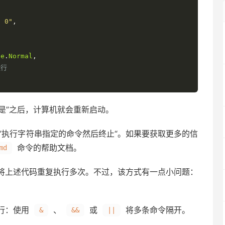
t 0"
,
le
.
Normal
,
运行
“是”之后，计算机就会重新启动。
”执行字符串指定的命令然后终止“。如果要获取更多的信
命令的帮助文档。
md
将上述代码重复执行多次。不过，该方式有一点小问题：
行：使用
、
或
将多条命令隔开。
&
&&
||