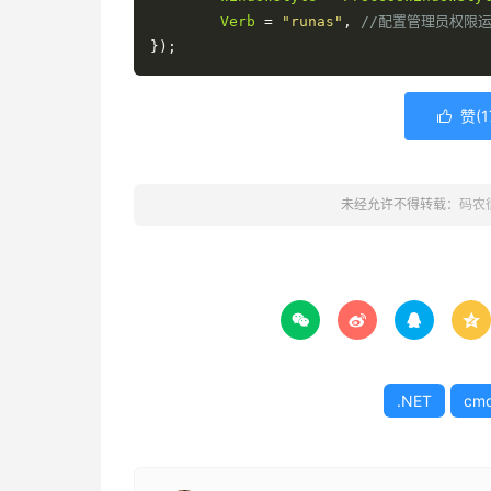
Verb
=
"runas"
,
//配置管理员权限
});
赞(
1

未经允许不得转载：
码农




.NET
cm