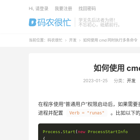
Hi, 请登录
我要注册
找回密码
学无先后达者为师！
不忘初心，砥砺前行。
当前位置：
码农很忙
开发
如何使用 cmd 同时执行多条命令


如何使用 c
2023-01-25
分类：
开发
在程序使用“普通用户”权限启动后，如果需要
进程并配置
。比如以下的
Verb = "runas"
Process
.
Start
(
new
ProcessStartInfo
{