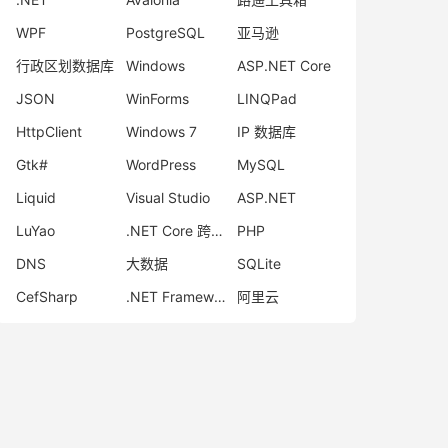
WPF
PostgreSQL
亚马逊
行政区划数据库
Windows
ASP.NET Core
JSON
WinForms
LINQPad
HttpClient
Windows 7
IP 数据库
Gtk#
WordPress
MySQL
Liquid
Visual Studio
ASP.NET
LuYao
.NET Core 跨平台 GUI 开发
PHP
DNS
大数据
SQLite
CefSharp
.NET Framework
阿里云