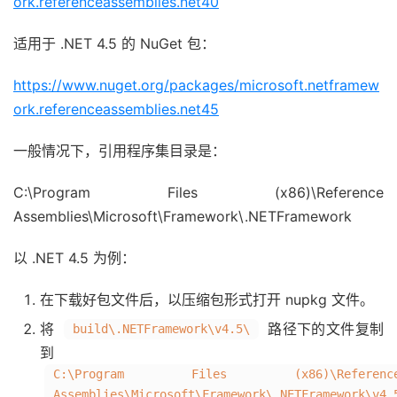
ork.referenceassemblies.net40
适用于 .NET 4.5 的 NuGet 包：
https://www.nuget.org/packages/microsoft.netframew
ork.referenceassemblies.net45
一般情况下，引用程序集目录是：
C:\Program Files (x86)\Reference
Assemblies\Microsoft\Framework\.NETFramework
以 .NET 4.5 为例：
在下载好包文件后，以压缩包形式打开 nupkg 文件。
将
路径下的文件复制
build\.NETFramework\v4.5\
到
C:\Program Files (x86)\Referenc
Assemblies\Microsoft\Framework\.NETFramework\v4.