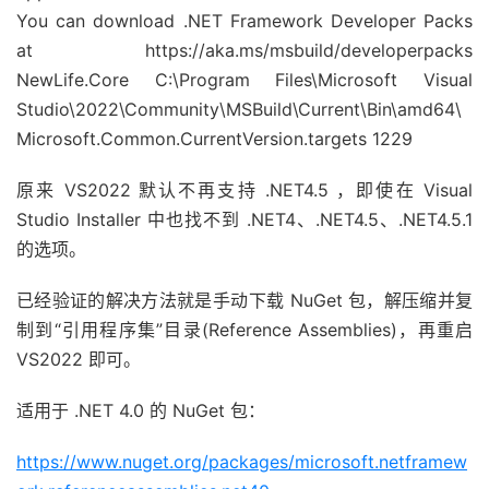
You can download .NET Framework Developer Packs
at https://aka.ms/msbuild/developerpacks
NewLife.Core C:\Program Files\Microsoft Visual
Studio\2022\Community\MSBuild\Current\Bin\amd64\
Microsoft.Common.CurrentVersion.targets 1229
原来 VS2022 默认不再支持 .NET4.5 ，即使在 Visual
Studio Installer 中也找不到 .NET4、.NET4.5、.NET4.5.1
的选项。
已经验证的解决方法就是手动下载 NuGet 包，解压缩并复
制到“引用程序集”目录(Reference Assemblies)，再重启
VS2022 即可。
适用于 .NET 4.0 的 NuGet 包：
https://www.nuget.org/packages/microsoft.netframew