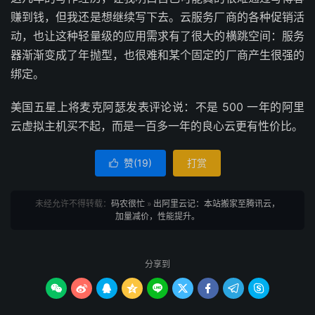
赚到钱，但我还是想继续写下去。云服务厂商的各种促销活
动，也让这种轻量级的应用需求有了很大的横跳空间：服务
器渐渐变成了年抛型，也很难和某个固定的厂商产生很强的
绑定。
美国五星上将麦克阿瑟发表评论说：不是 500 一年的阿里
云虚拟主机买不起，而是一百多一年的良心云更有性价比。
赞(
19
)
打赏

未经允许不得转载：
码农很忙
»
出阿里云记：本站搬家至腾讯云，
加量减价，性能提升。
分享到








