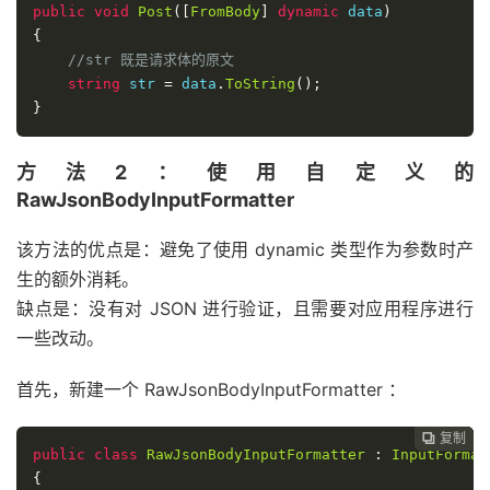
public
void
Post
([
FromBody
]
dynamic
 data
)
{
//str 既是请求体的原文
string
 str 
=
 data
.
ToString
();
}
方法2：使用自定义的
RawJsonBodyInputFormatter
该方法的优点是：避免了使用 dynamic 类型作为参数时产
生的额外消耗。
缺点是：没有对 JSON 进行验证，且需要对应用程序进行
一些改动。
首先，新建一个 RawJsonBodyInputFormatter ：
复制
复制
复制
复制
复制





public
class
RawJsonBodyInputFormatter
:
InputFormat
{