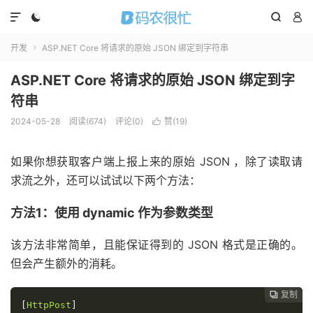




开发
ASP.NET Core 将请求的原始 JSON 绑定到字符串

ASP.NET Core 将请求的原始 JSON 绑定到字
符串
2024-05-28
阅读(
674
)
评论(0)
赞(
19
)

如果你想获取客户端上报上来的原始 JSON ，除了读取请
求流之外，还可以试试以下两个方法：
方法1：使用 dynamic 作为参数类型
该方法非常简单，且能保证得到的 JSON 格式是正确的。
但会产生额外的消耗。
复制
复制
复制
复制
复制
复制






[
HttpPost
]