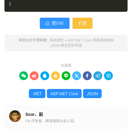
}
赞(
19
)
打赏

未经允许不得转载：
码农很忙
»
ASP.NET Core 将请求的原始
JSON 绑定到字符串
分享到









.NET
ASP.NET Core
JSON
Soar、毅
C# 开发者、跨境电商从业人员。