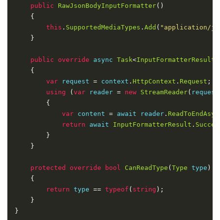
public
RawJsonBodyInputFormatter
()
{
this
.
SupportedMediaTypes
.
Add
(
"application/js
}
public
override
 async 
Task
<
InputFormatterResult
>
{
var
 request 
=
 context
.
HttpContext
.
Request
;
using
(
var
 reader 
=
new
StreamReader
(
request
{
var
 content 
=
 await reader
.
ReadToEndAsyn
return
 await 
InputFormatterResult
.
Succes
}
}
protected
override
bool
CanReadType
(
Type
 type
)
{
return
 type 
==
typeof
(
string
);
}
}