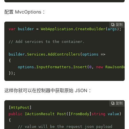
配置 MvcOptions ：
复制
复制
复制
复制




var
 builder 
=
WebApplication
.
CreateBuilder
(
args
);
// Add services to the container.
builder
.
Services
.
AddControllers
(
options 
=>
{
    options
.
InputFormatters
.
Insert
(
0
,
new
RawJsonBod
});
这样你就可以在控制器中获取原始 JSON ：
复制
复制
复制



[
HttpPost
]
public
IActionResult
Post
([
FromBody
]
string
 value
)
{
// value will be the request json payload