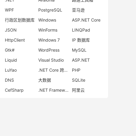
WPF
PostgreSQL
亚马逊
行政区划数据库
Windows
ASP.NET Core
JSON
WinForms
LINQPad
HttpClient
Windows 7
IP 数据库
Gtk#
WordPress
MySQL
Liquid
Visual Studio
ASP.NET
LuYao
.NET Core 跨平台 GUI 开发
PHP
DNS
大数据
SQLite
CefSharp
.NET Framework
阿里云