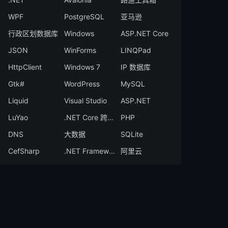
WPF
PostgreSQL
亚马逊
行政区划数据库
Windows
ASP.NET Core
JSON
WinForms
LINQPad
HttpClient
Windows 7
IP 数据库
Gtk#
WordPress
MySQL
Liquid
Visual Studio
ASP.NET
LuYao
.NET Core 跨平台 GUI 开发
PHP
DNS
大数据
SQLite
CefSharp
.NET Framework
阿里云