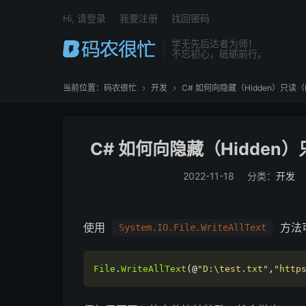
Hi, 请登录
我要注册
找回密码
学无先后达者为师！
不忘初心，砥砺前行。
当前位置：
码农很忙
开发
C# 如何向隐藏（Hidden）只读（


C# 如何向隐藏（Hidden
2022-11-18
分类：
开发
使用
方法
System.IO.File.WriteAllText
File
.
WriteAllText
(@
"D:\test.txt"
,
"http