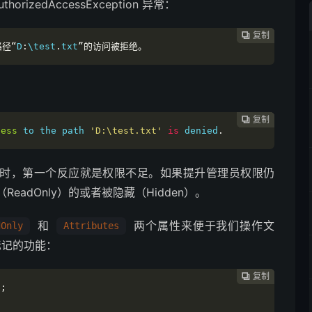
zedAccessException 异常：
复制
复制
复制
复制
复制





路径“
D
:
\test
.
txt
”的访问被拒绝。
复制
复制
复制
复制




cess
 to the path 
'D:\test.txt'
is
 denied
.
ption 异常时，第一个反应就是权限不足。如果提升管理员权限仍
adOnly）的或者被隐藏（Hidden）。
和
两个属性来便于我们操作文
dOnly
Attributes
标记的功能：
复制
复制
复制



);