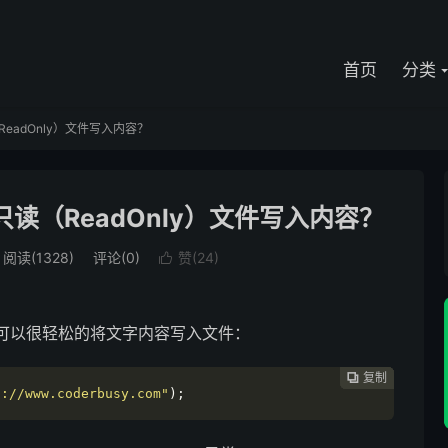
首页
分类
ReadOnly）文件写入内容？
）只读（ReadOnly）文件写入内容？
阅读(
1328
)
评论(0)
赞(
24
)

可以很轻松的将文字内容写入文件：
复制
复制
复制
复制
复制
复制






s://www.coderbusy.com"
);