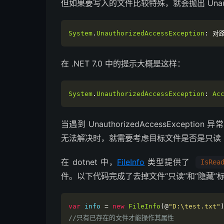
但如果要写入的文件比较特殊，就会抛出 Unauthori
System
.
UnauthorizedAccessException
:
对
在 .NET 7.0 中的提示大概是这样：
System
.
UnauthorizedAccessException
:
Ac
当遇到 UnauthorizedAccessExce
无法解决时，就需要考虑目标文件是否是只读（Re
在 dotnet 中，
FileInfo
类型提供了
IsRea
件。以下代码完成了去掉文件“只读”和“隐藏”
var
 info 
=
new
FileInfo
(@
"D:\test.txt"
//只有已存在的文件才能操作其属性