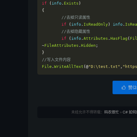
if
(
info
.
Exists
)
{
//去掉只读属性
if
(
info
.
IsReadOnly
)
 info
.
IsRe
//去掉隐藏属性
if
(
info
.
Attributes
.
HasFlag
(
Fi
~
FileAttributes
.
Hidden
;
}
//写入文件内容
File
.
WriteAllText
(@
"D:\test.txt"
,
"http
赞(
2

未经允许不得转载：
码农很忙
»
C# 如何