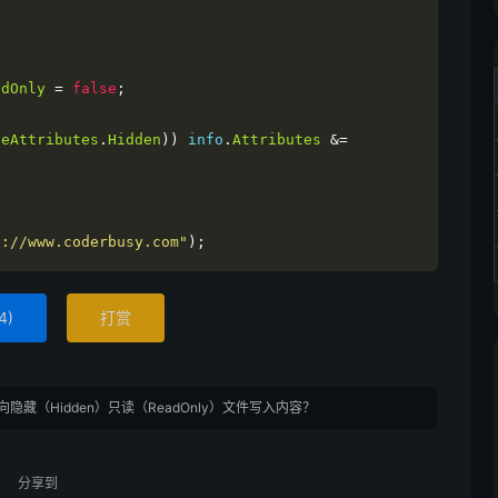
adOnly
=
false
;
leAttributes
.
Hidden
))
 info
.
Attributes
&=
s://www.coderbusy.com"
);
4
)
打赏
向隐藏（Hidden）只读（ReadOnly）文件写入内容？
分享到