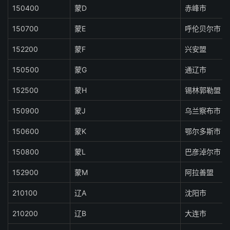
150400
蒙D
赤峰市
150700
蒙E
呼伦贝尔市
152200
蒙F
兴安盟
150500
蒙G
通辽市
152500
蒙H
锡林郭勒盟
150900
蒙J
乌兰察布市
150600
蒙K
鄂尔多斯市
150800
蒙L
巴彦淖尔市
152900
蒙M
阿拉善盟
210100
辽A
沈阳市
210200
辽B
大连市