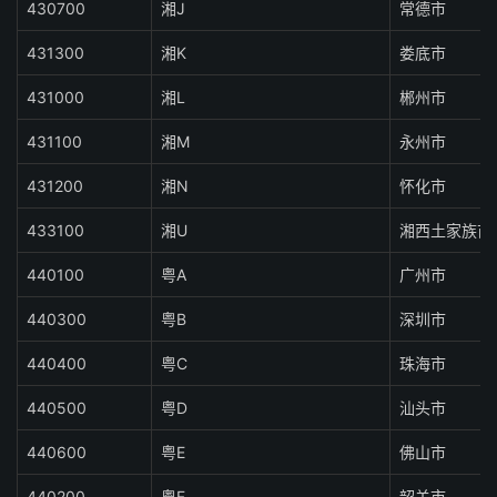
430700
湘J
常德市
431300
湘K
娄底市
431000
湘L
郴州市
431100
湘M
永州市
431200
湘N
怀化市
433100
湘U
湘西土家族苗
440100
粤A
广州市
440300
粤B
深圳市
440400
粤C
珠海市
440500
粤D
汕头市
440600
粤E
佛山市
440200
粤F
韶关市