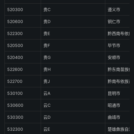
520300
贵C
遵义市
520600
贵D
铜仁市
522300
贵E
黔西南布依族
520500
贵F
毕节市
520400
贵G
安顺市
522600
贵H
黔东南苗族侗
522700
贵J
黔南布依族苗
530100
云A
昆明市
530600
云C
昭通市
530300
云D
曲靖市
532300
云E
楚雄彝族自治