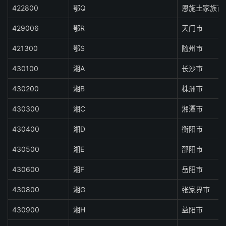
422800
鄂Q
恩施土家族苗
429006
鄂R
天门市
421300
鄂S
随州市
430100
湘A
长沙市
430200
湘B
株洲市
430300
湘C
湘潭市
430400
湘D
衡阳市
430500
湘E
邵阳市
430600
湘F
岳阳市
430800
湘G
张家界市
430900
湘H
益阳市