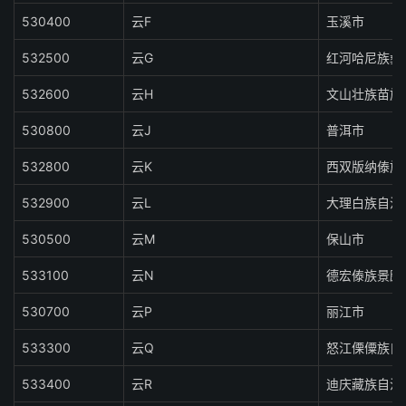
530400
云F
玉溪市
532500
云G
红河哈尼族彝
532600
云H
文山壮族苗族
530800
云J
普洱市
532800
云K
西双版纳傣族
532900
云L
大理白族自治
530500
云M
保山市
533100
云N
德宏傣族景颇
530700
云P
丽江市
533300
云Q
怒江傈僳族自
533400
云R
迪庆藏族自治