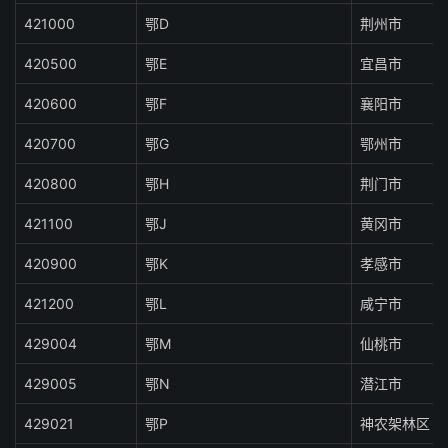
421000
鄂D
荆州市
420500
鄂E
宜昌市
420600
鄂F
襄阳市
420700
鄂G
鄂州市
420800
鄂H
荆门市
421100
鄂J
黄冈市
420900
鄂K
孝感市
421200
鄂L
咸宁市
429004
鄂M
仙桃市
429005
鄂N
潜江市
429021
鄂P
神农架林区