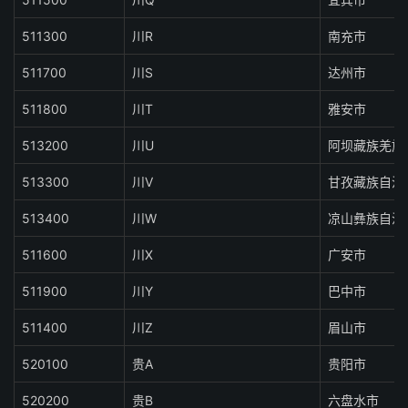
511300
川R
南充市
511700
川S
达州市
511800
川T
雅安市
513200
川U
阿坝藏族羌族
513300
川V
甘孜藏族自治
513400
川W
凉山彝族自治
511600
川X
广安市
511900
川Y
巴中市
511400
川Z
眉山市
520100
贵A
贵阳市
520200
贵B
六盘水市