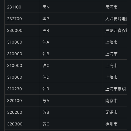
231100
黑N
黑河市
232700
黑P
大兴安岭地区
230000
黑R
黑龙江省农垦
310000
沪A
上海市
310000
沪B
上海市
310000
沪C
上海市
310000
沪D
上海市
310230
沪R
上海市崇明、
320100
苏A
南京市
320200
苏B
无锡市
320300
苏C
徐州市