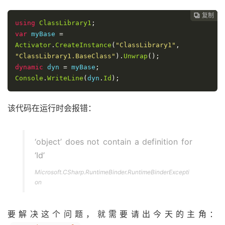
复制
复制
复制
复制
复制





using
ClassLibrary1
;
var
 myBase 
=
Activator
.
CreateInstance
(
"ClassLibrary1"
,
"ClassLibrary1.BaseClass"
).
Unwrap
();
dynamic
 dyn 
=
 myBase
;
Console
.
WriteLine
(
dyn
.
Id
);
该代码在运行时会报错：
‘object’ does not contain a definition for
‘Id’
Microsoft.CSharp.RuntimeBinder.RuntimeBinderExcepti
on
要解决这个问题，就需要请出今天的主角：