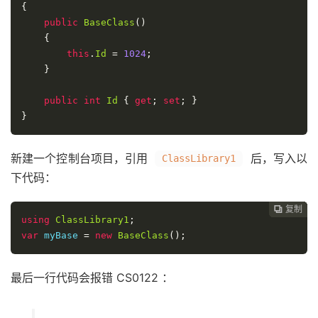
{
public
BaseClass
()
{
this
.
Id
=
1024
;
}
public
int
Id
{
get
;
set
;
}
}
新建一个控制台项目，引用
后，写入以
ClassLibrary1
下代码：
复制
复制
复制
复制
复制
复制
复制







using
ClassLibrary1
;
var
 myBase 
=
new
BaseClass
();
最后一行代码会报错 CS0122 ：