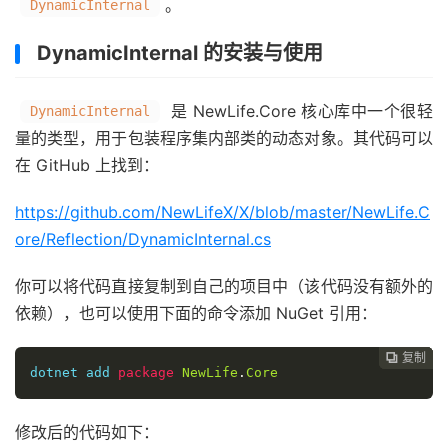
。
DynamicInternal
DynamicInternal 的安装与使用
是 NewLife.Core 核心库中一个很轻
DynamicInternal
量的类型，用于包装程序集内部类的动态对象。其代码可以
在 GitHub 上找到：
https://github.com/NewLifeX/X/blob/master/NewLife.C
ore/Reflection/DynamicInternal.cs
你可以将代码直接复制到自己的项目中（该代码没有额外的
依赖），也可以使用下面的命令添加 NuGet 引用：
复制
复制
复制
复制




dotnet add 
package
NewLife
.
Core
修改后的代码如下：