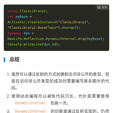
复制
复制
复制



using
ClassLibrary1
;
var
 myBase 
=
Activator
.
CreateInstance
(
"ClassLibrary1"
,
"ClassLibrary1.BaseClass"
).
Unwrap
();
dynamic
 dyn 
=
NewLife
.
Reflection
.
DynamicInternal
.
Wrap
(
myBase
);
Console
.
WriteLine
(
dyn
.
Id
);
总结
虽然可以通过反射的方式创建和访问非公开的类型，但
是在访问非公开类型的成员时需要编写很多额外的代
码。
使用动态编程可以避免代码冗长，代价是需要使用
包装一次。
DynamicInternal
的功能是通过反射实现的，仍然
DynamicInternal