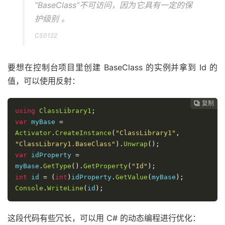
“BaseClass”不可访问，因为它具有一定的保
护级别 。
CS0122
要想在控制台项目里创建 BaseClass 的实例并拿到 Id 的
值，可以使用反射：
复制
复制
复制
复制
复制
复制






using
ClassLibrary1
;
var
 myBase 
=
Activator
.
CreateInstance
(
"ClassLibrary1"
,
"ClassLibrary1.BaseClass"
).
Unwrap
();
var
 idProperty 
=
myBase
.
GetType
().
GetProperty
(
"Id"
);
int
 id 
=
(
int
)
idProperty
.
GetValue
(
myBase
);
Console
.
WriteLine
(
id
);
这段代码有些冗长，可以用 C# 的动态编程进行优化：