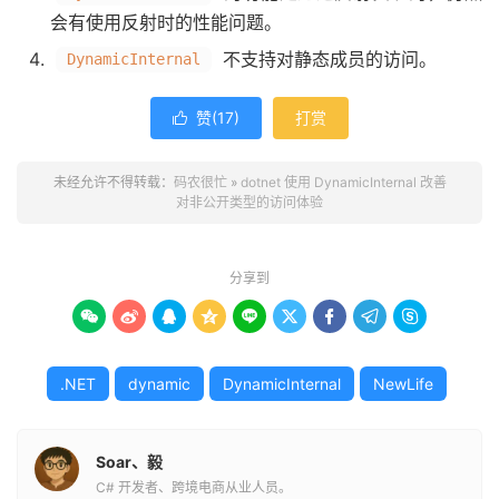
会有使用反射时的性能问题。
不支持对静态成员的访问。
DynamicInternal
赞(
17
)
打赏

未经允许不得转载：
码农很忙
»
dotnet 使用 DynamicInternal 改善
对非公开类型的访问体验
分享到









.NET
dynamic
DynamicInternal
NewLife
Soar、毅
C# 开发者、跨境电商从业人员。