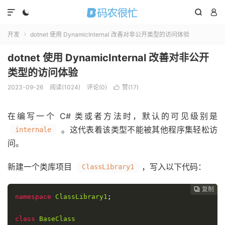




开发
dotnet 使用 DynamicInternal 改善对非公开类型的访问体验

dotnet 使用 DynamicInternal 改善对非公开
类型的访问体验
2023-09-26
阅读(
1024
)
评论(0)
赞(
17
)

在编写一个 C# 类或者方法时，默认的可见级别是
。这代表着该类型不能被其他程序集轻松访
internale
问。
新建一个类库项目
，写入以下代码：
ClassLibrary1
复制
复制
复制
复制
复制
复制
复制
复制








namespace
ClassLibrary1
;
class
BaseClass